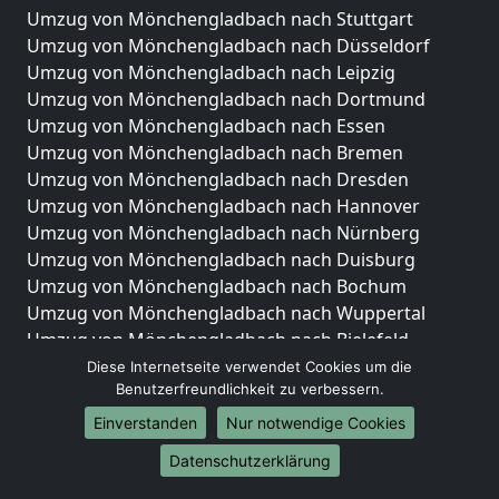
Umzug von Mönchengladbach nach Stuttgart
Umzug von Mönchengladbach nach Düsseldorf
Umzug von Mönchengladbach nach Leipzig
Umzug von Mönchengladbach nach Dortmund
Umzug von Mönchengladbach nach Essen
Umzug von Mönchengladbach nach Bremen
Umzug von Mönchengladbach nach Dresden
Umzug von Mönchengladbach nach Hannover
Umzug von Mönchengladbach nach Nürnberg
Umzug von Mönchengladbach nach Duisburg
Umzug von Mönchengladbach nach Bochum
Umzug von Mönchengladbach nach Wuppertal
Umzug von Mönchengladbach nach Bielefeld
Umzug von Mönchengladbach nach Bonn
Diese Internetseite verwendet Cookies um die
Benutzerfreundlichkeit zu verbessern.
Umzug von Mönchengladbach nach Münster
Einverstanden
Nur notwendige Cookies
Internationale-Umzüge
Datenschutzerklärung
Umzug von Mönchengladbach nach Brasilien