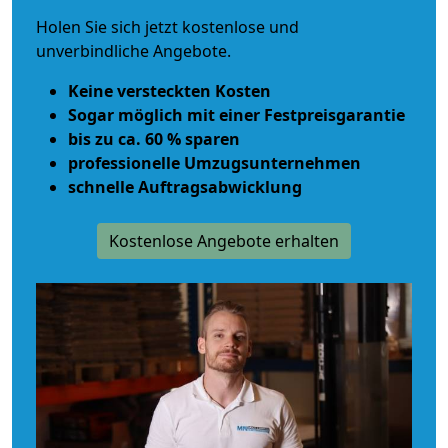
Holen Sie sich jetzt kostenlose und
unverbindliche Angebote.
Keine versteckten Kosten
Sogar möglich mit einer Festpreisgarantie
bis zu ca. 60 % sparen
professionelle Umzugsunternehmen
schnelle Auftragsabwicklung
Kostenlose Angebote erhalten