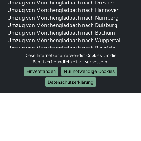
Umzug von Mönchengladbach nach Dresden
Umzug von Mönchengladbach nach Hannover
Umzug von Mönchengladbach nach Nürnberg
Umzug von Mönchengladbach nach Duisburg
Umzug von Mönchengladbach nach Bochum
Umzug von Mönchengladbach nach Wuppertal
Umzug von Mönchengladbach nach Bielefeld
Umzug von Mönchengladbach nach Bonn
Diese Internetseite verwendet Cookies um die
Benutzerfreundlichkeit zu verbessern.
Umzug von Mönchengladbach nach Münster
Einverstanden
Nur notwendige Cookies
Internationale-Umzüge
Datenschutzerklärung
Umzug von Mönchengladbach nach Brasilien
Umzug von Mönchengladbach nach Brunei
Darussalam
Umzug von Mönchengladbach nach Burkina Faso
Umzug von Mönchengladbach nach Burundi
Umzug von Mönchengladbach nach Chile
Umzug von Mönchengladbach nach China
Umzug von Mönchengladbach nach Cookinseln