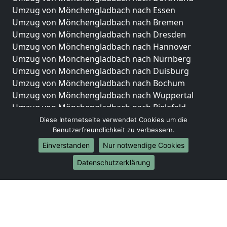
Umzug von Mönchengladbach nach Essen
Umzug von Mönchengladbach nach Bremen
Umzug von Mönchengladbach nach Dresden
Umzug von Mönchengladbach nach Hannover
Umzug von Mönchengladbach nach Nürnberg
Umzug von Mönchengladbach nach Duisburg
Umzug von Mönchengladbach nach Bochum
Umzug von Mönchengladbach nach Wuppertal
Umzug von Mönchengladbach nach Bielefeld
Umzug von Mönchengladbach nach Bonn
Diese Internetseite verwendet Cookies um die
Benutzerfreundlichkeit zu verbessern.
Umzug von Mönchengladbach nach Münster
Einverstanden
Nur notwendige Cookies
Internationale-Umzüge
Datenschutzerklärung
Umzug von Mönchengladbach nach Brasilien
Umzug von Mönchengladbach nach Brunei
Darussalam
Umzug von Mönchengladbach nach Burkina Faso
Umzug von Mönchengladbach nach Burundi