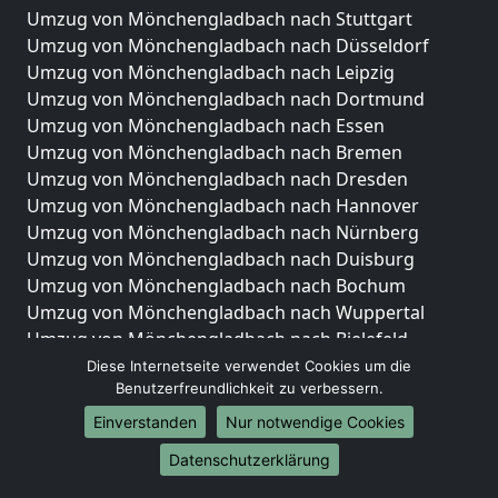
Umzug von Mönchengladbach nach Stuttgart
Umzug von Mönchengladbach nach Düsseldorf
Umzug von Mönchengladbach nach Leipzig
Umzug von Mönchengladbach nach Dortmund
Umzug von Mönchengladbach nach Essen
Umzug von Mönchengladbach nach Bremen
Umzug von Mönchengladbach nach Dresden
Umzug von Mönchengladbach nach Hannover
Umzug von Mönchengladbach nach Nürnberg
Umzug von Mönchengladbach nach Duisburg
Umzug von Mönchengladbach nach Bochum
Umzug von Mönchengladbach nach Wuppertal
Umzug von Mönchengladbach nach Bielefeld
Umzug von Mönchengladbach nach Bonn
Diese Internetseite verwendet Cookies um die
Benutzerfreundlichkeit zu verbessern.
Umzug von Mönchengladbach nach Münster
Einverstanden
Nur notwendige Cookies
Internationale-Umzüge
Datenschutzerklärung
Umzug von Mönchengladbach nach Brasilien