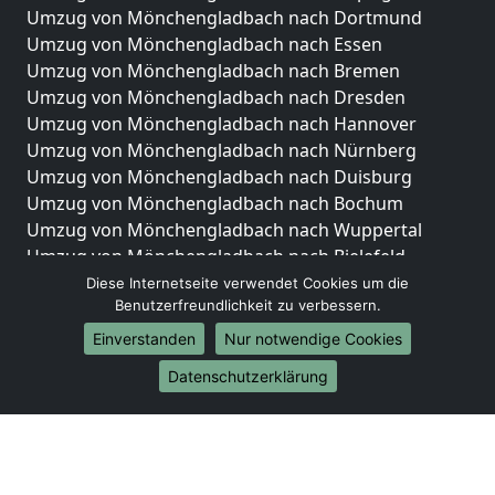
Umzug von Mönchengladbach nach Dortmund
Umzug von Mönchengladbach nach Essen
Umzug von Mönchengladbach nach Bremen
Umzug von Mönchengladbach nach Dresden
Umzug von Mönchengladbach nach Hannover
Umzug von Mönchengladbach nach Nürnberg
Umzug von Mönchengladbach nach Duisburg
Umzug von Mönchengladbach nach Bochum
Umzug von Mönchengladbach nach Wuppertal
Umzug von Mönchengladbach nach Bielefeld
Umzug von Mönchengladbach nach Bonn
Diese Internetseite verwendet Cookies um die
Benutzerfreundlichkeit zu verbessern.
Umzug von Mönchengladbach nach Münster
Einverstanden
Nur notwendige Cookies
Internationale-Umzüge
Datenschutzerklärung
Umzug von Mönchengladbach nach Brasilien
Umzug von Mönchengladbach nach Brunei
Darussalam
Umzug von Mönchengladbach nach Burkina Faso