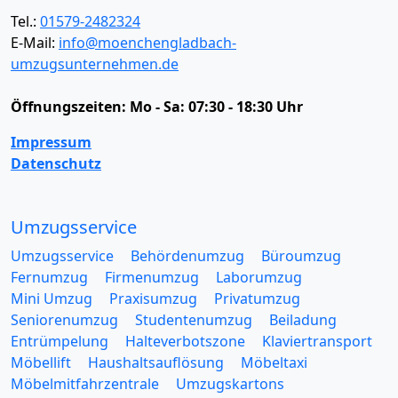
Tel.:
01579-2482324
E-Mail:
info@moenchengladbach-
umzugsunternehmen.de
Öffnungszeiten:
Mo - Sa: 07:30 - 18:30 Uhr
Impressum
Datenschutz
Umzugsservice
Umzugsservice
Behördenumzug
Büroumzug
Fernumzug
Firmenumzug
Laborumzug
Mini Umzug
Praxisumzug
Privatumzug
Seniorenumzug
Studentenumzug
Beiladung
Entrümpelung
Halteverbotszone
Klaviertransport
Möbellift
Haushaltsauflösung
Möbeltaxi
Möbelmitfahrzentrale
Umzugskartons