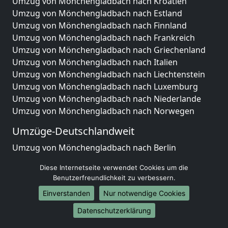
Umzug von Mönchengladbach nach Kroatien
Umzug von Mönchengladbach nach Estland
Umzug von Mönchengladbach nach Finnland
Umzug von Mönchengladbach nach Frankreich
Umzug von Mönchengladbach nach Griechenland
Umzug von Mönchengladbach nach Italien
Umzug von Mönchengladbach nach Liechtenstein
Umzug von Mönchengladbach nach Luxemburg
Umzug von Mönchengladbach nach Niederlande
Umzug von Mönchengladbach nach Norwegen
Umzüge-Deutschlandweit
Umzug von Mönchengladbach nach Berlin
Umzug von Mönchengladbach nach Hamburg
Diese Internetseite verwendet Cookies um die
Umzug von Mönchengladbach nach München
Benutzerfreundlichkeit zu verbessern.
Umzug von Mönchengladbach nach Köln
Einverstanden
Nur notwendige Cookies
Umzug von Mönchengladbach nach Frankfurt am
Main
Datenschutzerklärung
Umzug von Mönchengladbach nach Stuttgart