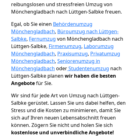
reibungslosen und stressfreien Umzug von
Mönchengladbach nach Lüttgen-Salbke freuen.
Egal, ob Sie einen
Behördenumzug
Mönchengladbach
,
Büroumzug nach Lüttgen-
Salbke
,
Fernumzug
von Mönchengladbach nach
Lüttgen-Salbke,
Firmenumzug
,
Laborumzug
Mönchengladbach
,
Praxisumzug
,
Privatumzug
Mönchengladbach
,
Seniorenumzug in
Mönchengladbach
oder
Studentenumzug
nach
Lüttgen-Salbke planen
wir haben die besten
Angebote
für Sie.
Wir sind für jede Art von Umzug nach Lüttgen-
Salbke gerüstet. Lassen Sie uns dabei helfen, den
Stress und die Kosten zu minimieren, damit Sie
sich auf Ihren neuen Lebensabschnitt freuen
können.
Zögern Sie nicht und holen Sie sich
kostenlose und unverbindliche Angebote!