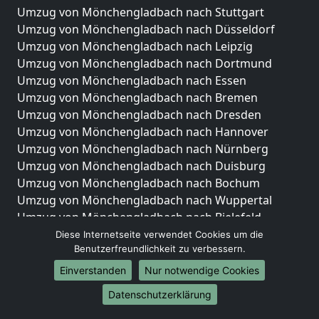
Umzug von Mönchengladbach nach Stuttgart
Umzug von Mönchengladbach nach Düsseldorf
Umzug von Mönchengladbach nach Leipzig
Umzug von Mönchengladbach nach Dortmund
Umzug von Mönchengladbach nach Essen
Umzug von Mönchengladbach nach Bremen
Umzug von Mönchengladbach nach Dresden
Umzug von Mönchengladbach nach Hannover
Umzug von Mönchengladbach nach Nürnberg
Umzug von Mönchengladbach nach Duisburg
Umzug von Mönchengladbach nach Bochum
Umzug von Mönchengladbach nach Wuppertal
Umzug von Mönchengladbach nach Bielefeld
Umzug von Mönchengladbach nach Bonn
Diese Internetseite verwendet Cookies um die
Benutzerfreundlichkeit zu verbessern.
Umzug von Mönchengladbach nach Münster
Einverstanden
Nur notwendige Cookies
Internationale-Umzüge
Datenschutzerklärung
Umzug von Mönchengladbach nach Brasilien