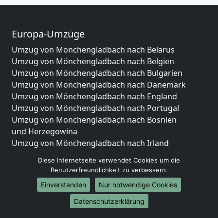
Europa-Umzüge
Umzug von Mönchengladbach nach Belarus
Umzug von Mönchengladbach nach Belgien
Umzug von Mönchengladbach nach Bulgarien
Umzug von Mönchengladbach nach Dänemark
Umzug von Mönchengladbach nach England
Umzug von Mönchengladbach nach Portugal
Umzug von Mönchengladbach nach Bosnien
und Herzegowina
Umzug von Mönchengladbach nach Irland
Umzug von Mönchengladbach nach Lettland
Diese Internetseite verwendet Cookies um die
Umzug von Mönchengladbach nach Zypern
Benutzerfreundlichkeit zu verbessern.
Umzug von Mönchengladbach nach Kroatien
Einverstanden
Nur notwendige Cookies
Umzug von Mönchengladbach nach Estland
Umzug von Mönchengladbach nach Finnland
Datenschutzerklärung
Umzug von Mönchengladbach nach Frankreich