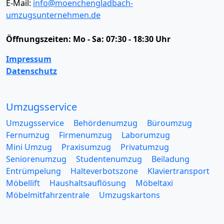
E-Mail:
info@moenchengladbach-
umzugsunternehmen.de
Öffnungszeiten:
Mo - Sa: 07:30 - 18:30 Uhr
Impressum
Datenschutz
Umzugsservice
Umzugsservice
Behördenumzug
Büroumzug
Fernumzug
Firmenumzug
Laborumzug
Mini Umzug
Praxisumzug
Privatumzug
Seniorenumzug
Studentenumzug
Beiladung
Entrümpelung
Halteverbotszone
Klaviertransport
Möbellift
Haushaltsauflösung
Möbeltaxi
Möbelmitfahrzentrale
Umzugskartons