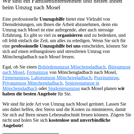
Wir sind ein Familienunternehmen und helfen Ihnen
beim Umzug nach Mosel
Eine professionelle
Umzugshilfe
bietet eine Vielzahl von
Dienstleistungen, um Ihnen die Arbeit abzunehmen, denn ein
Umzug nach Mosel ist eine aufregende, aber auch stressige
Erfahrung. Es gibt so viel zu
organisieren
und zu bedenken, und
oft fehlt einfach die Zeit, um alles zu erledigen. Wenn Sie sich für
eine
professionelle Umzugshilfe bei uns
entscheiden, können Sie
sich auf einen reibungslosen und stressfreien Umzug von
Mönchengladbach nach Mosel freuen.
Egal, ob Sie einen
Behördenumzug Mönchengladbach
,
Büroumzug
nach Mosel
,
Fernumzug
von Mönchengladbach nach Mosel,
Firmenumzug
,
Laborumzug Mönchengladbach
,
Praxisumzug
,
Privatumzug Mönchengladbach
,
Seniorenumzug in
Mönchengladbach
oder
Studentenumzug
nach Mosel planen
wir
haben die besten Angebote
für Sie.
Wir sind für jede Art von Umzug nach Mosel gerüstet. Lassen Sie
uns dabei helfen, den Stress und die Kosten zu minimieren, damit
Sie sich auf Ihren neuen Lebensabschnitt freuen können.
Zögern Sie
nicht und holen Sie sich
kostenlose und unverbindliche
Angebote!