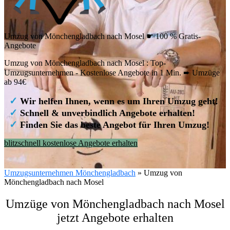
Umzug von Mönchengladbach nach Mosel ☛ 100 % Gratis-
Angebote
Umzug von Mönchengladbach nach Mosel : Top-
Umzugsunternehmen - Kostenlose Angebote in 1 Min. ➨ Umzüge
ab 94€
✓
Wir helfen Ihnen, wenn es um Ihren Umzug geht!
✓
Schnell & unverbindlich Angebote erhalten!
✓
Finden Sie das beste Angebot für Ihren Umzug!
blitzschnell kostenlose Angebote erhalten
Umzugsunternehmen Mönchengladbach
»
Umzug von
Mönchengladbach nach Mosel
Umzüge von Mönchengladbach nach Mosel
jetzt Angebote erhalten