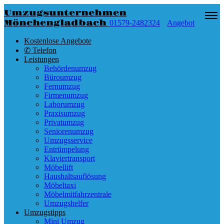
Umzugsunternehmen
Mönchengladbach
01579-2482324
Angebot
Kostenlose Angebote
✆ Telefon
Leistungen
Behördenumzug
Büroumzug
Fernumzug
Firmenumzug
Laborumzug
Praxisumzug
Privatumzug
Seniorenumzug
Umzugsservice
Entrümpelung
Klaviertransport
Möbellift
Haushaltsauflösung
Möbeltaxi
Möbelmitfahrzentrale
Umzugshelfer
Umzugstipps
Mini Umzug