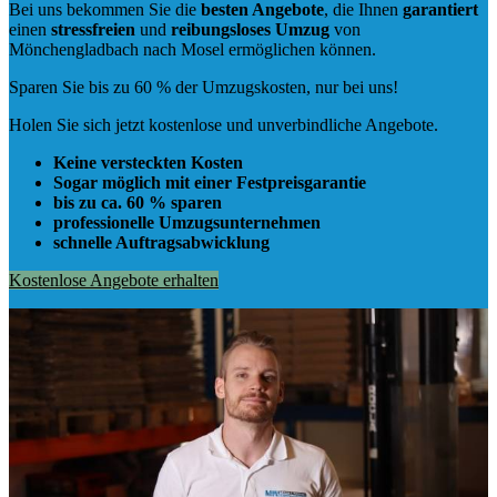
Bei uns bekommen Sie die
besten Angebote
, die Ihnen
garantiert
einen
stressfreien
und
reibungsloses
Umzug
von
Mönchengladbach nach Mosel ermöglichen können.
Sparen Sie bis zu 60 % der Umzugskosten, nur bei uns!
Holen Sie sich jetzt kostenlose und unverbindliche Angebote.
Keine versteckten Kosten
Sogar möglich mit einer Festpreisgarantie
bis zu ca. 60 % sparen
professionelle Umzugsunternehmen
schnelle Auftragsabwicklung
Kostenlose Angebote erhalten