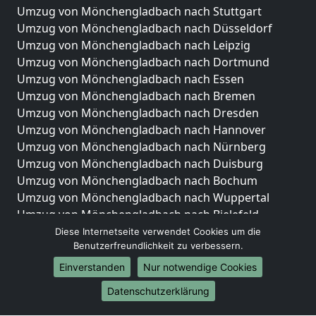
Umzug von Mönchengladbach nach Stuttgart
Umzug von Mönchengladbach nach Düsseldorf
Umzug von Mönchengladbach nach Leipzig
Umzug von Mönchengladbach nach Dortmund
Umzug von Mönchengladbach nach Essen
Umzug von Mönchengladbach nach Bremen
Umzug von Mönchengladbach nach Dresden
Umzug von Mönchengladbach nach Hannover
Umzug von Mönchengladbach nach Nürnberg
Umzug von Mönchengladbach nach Duisburg
Umzug von Mönchengladbach nach Bochum
Umzug von Mönchengladbach nach Wuppertal
Umzug von Mönchengladbach nach Bielefeld
Umzug von Mönchengladbach nach Bonn
Diese Internetseite verwendet Cookies um die
Benutzerfreundlichkeit zu verbessern.
Umzug von Mönchengladbach nach Münster
Einverstanden
Nur notwendige Cookies
Internationale-Umzüge
Datenschutzerklärung
Umzug von Mönchengladbach nach Brasilien