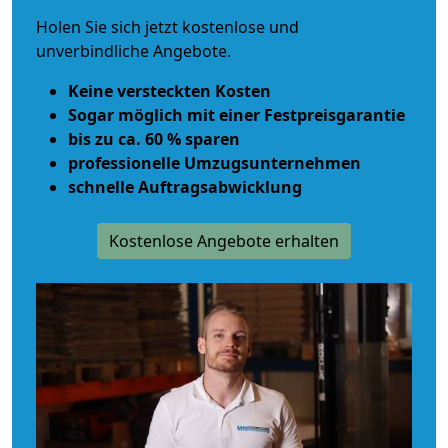
Holen Sie sich jetzt kostenlose und
unverbindliche Angebote.
Keine versteckten Kosten
Sogar möglich mit einer Festpreisgarantie
bis zu ca. 60 % sparen
professionelle Umzugsunternehmen
schnelle Auftragsabwicklung
Kostenlose Angebote erhalten