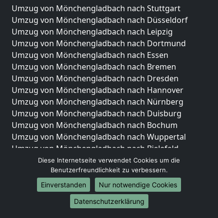
Umzug von Mönchengladbach nach Stuttgart
Umzug von Mönchengladbach nach Düsseldorf
Umzug von Mönchengladbach nach Leipzig
Umzug von Mönchengladbach nach Dortmund
Umzug von Mönchengladbach nach Essen
Umzug von Mönchengladbach nach Bremen
Umzug von Mönchengladbach nach Dresden
Umzug von Mönchengladbach nach Hannover
Umzug von Mönchengladbach nach Nürnberg
Umzug von Mönchengladbach nach Duisburg
Umzug von Mönchengladbach nach Bochum
Umzug von Mönchengladbach nach Wuppertal
Umzug von Mönchengladbach nach Bielefeld
Umzug von Mönchengladbach nach Bonn
Diese Internetseite verwendet Cookies um die
Benutzerfreundlichkeit zu verbessern.
Umzug von Mönchengladbach nach Münster
Einverstanden
Nur notwendige Cookies
Internationale-Umzüge
Datenschutzerklärung
Umzug von Mönchengladbach nach Brasilien