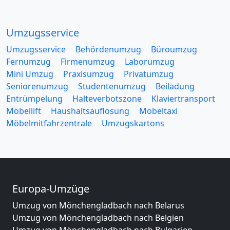
Umzugsservice
Umzugsservice
Behördenumzug
Büroumzug
Fernumzug
Firmenumzug
Laborumzug
Mini Umzug
Praxisumzug
Privatumzug
Seniorenumzug
Studentenumzug
Beiladung
Entrümpelung
Halteverbotszone
Klaviertransport
Möbellift
Haushaltsauflösung
Möbeltaxi
Möbelmitfahrzentrale
Umzugskartons
Europa-Umzüge
Umzug von Mönchengladbach nach Belarus
Umzug von Mönchengladbach nach Belgien