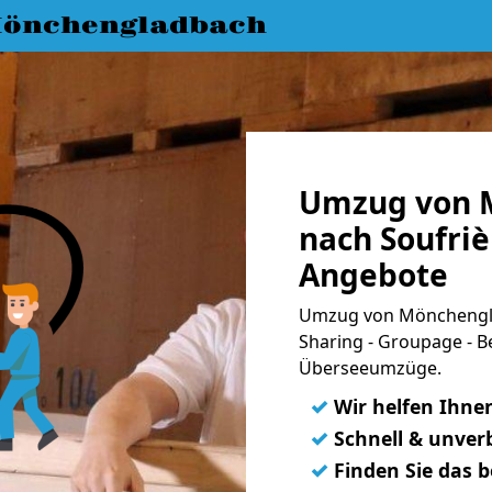
önchengladbach
Umzug von 
nach Soufriè
Angebote
Umzug von Mönchengla
Sharing - Groupage - B
Überseeumzüge.
✓
Wir helfen Ihne
✓
Schnell & unverb
✓
Finden Sie das 