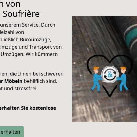
n von
Soufrière
unserem Service. Durch
elzahl von
hließlich Büroumzüge,
umzüge und Transport von
n Umzügen. Wir kümmern
men, die Ihnen bei schweren
der Möbeln
behilflich sind.
t und stressfrei
 erhalten Sie kostenlose
 erhalten