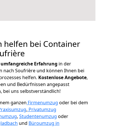
 helfen bei Container
ufrière
r
umfangreiche Erfahrung
in der
nach Soufrière und können Ihnen bei
prozesses helfen.
K
ostenlose Angebote
,
ben und Bedürfnissen angepasst
 bei uns selbstverständlich!
einem ganzen
Firmenumzug
oder bei dem
Praxisumzug
,
Privatumzug
enumzug
,
Studentenumzug
oder
ladbach
und
Büroumzug in