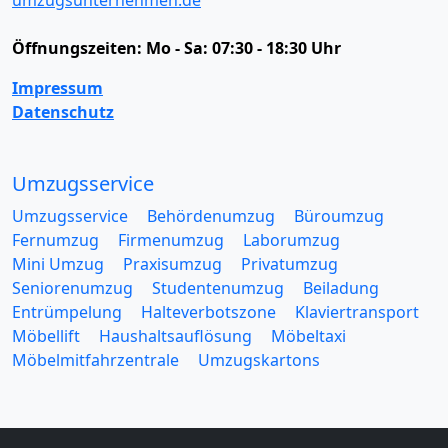
umzugsunternehmen.de
Öffnungszeiten:
Mo - Sa: 07:30 - 18:30 Uhr
Impressum
Datenschutz
Umzugsservice
Umzugsservice
Behördenumzug
Büroumzug
Fernumzug
Firmenumzug
Laborumzug
Mini Umzug
Praxisumzug
Privatumzug
Seniorenumzug
Studentenumzug
Beiladung
Entrümpelung
Halteverbotszone
Klaviertransport
Möbellift
Haushaltsauflösung
Möbeltaxi
Möbelmitfahrzentrale
Umzugskartons