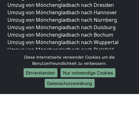
Umzug von Mönchengladbach nach Dresden
Umzug von Mönchengladbach nach Hannover
Umzug von Mönchengladbach nach Nürnberg
Umzug von Mönchengladbach nach Duisburg
Umzug von Mönchengladbach nach Bochum
Umzug von Mönchengladbach nach Wuppertal
Umzug von Mönchengladbach nach Bielefeld
Umzug von Mönchengladbach nach Bonn
Diese Internetseite verwendet Cookies um die
Benutzerfreundlichkeit zu verbessern.
Umzug von Mönchengladbach nach Münster
Einverstanden
Nur notwendige Cookies
Internationale-Umzüge
Datenschutzerklärung
Umzug von Mönchengladbach nach Brasilien
Umzug von Mönchengladbach nach Brunei
Darussalam
Umzug von Mönchengladbach nach Burkina Faso
Umzug von Mönchengladbach nach Burundi
Umzug von Mönchengladbach nach Chile
Umzug von Mönchengladbach nach China