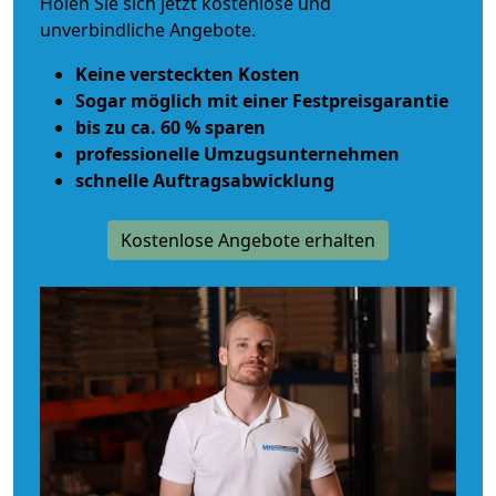
Holen Sie sich jetzt kostenlose und
unverbindliche Angebote.
Keine versteckten Kosten
Sogar möglich mit einer Festpreisgarantie
bis zu ca. 60 % sparen
professionelle Umzugsunternehmen
schnelle Auftragsabwicklung
Kostenlose Angebote erhalten