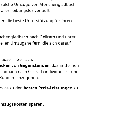
rt, solche Umzüge von Mönchengladbach
 alles reibungslos verläuft
nen die beste Unterstützung für Ihren
hengladbach nach Geilrath und unter
llen Umzugshelfern, die sich darauf
ause in Geilrath.
acken
von
Gegenständen
, das Entfernen
dbach nach Geilrath individuell ist und
r Kunden einzugehen.
rvice zu den
besten Preis-Leistungen
zu
Umzugskosten sparen
.