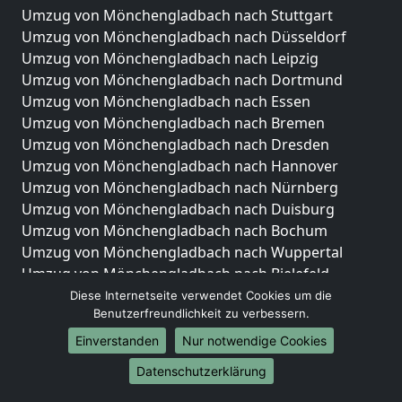
Umzug von Mönchengladbach nach Stuttgart
Umzug von Mönchengladbach nach Düsseldorf
Umzug von Mönchengladbach nach Leipzig
Umzug von Mönchengladbach nach Dortmund
Umzug von Mönchengladbach nach Essen
Umzug von Mönchengladbach nach Bremen
Umzug von Mönchengladbach nach Dresden
Umzug von Mönchengladbach nach Hannover
Umzug von Mönchengladbach nach Nürnberg
Umzug von Mönchengladbach nach Duisburg
Umzug von Mönchengladbach nach Bochum
Umzug von Mönchengladbach nach Wuppertal
Umzug von Mönchengladbach nach Bielefeld
Umzug von Mönchengladbach nach Bonn
Diese Internetseite verwendet Cookies um die
Benutzerfreundlichkeit zu verbessern.
Umzug von Mönchengladbach nach Münster
Einverstanden
Nur notwendige Cookies
Internationale-Umzüge
Datenschutzerklärung
Umzug von Mönchengladbach nach Brasilien