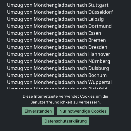
Umzug von Mönchengladbach nach Stuttgart
Umzug von Mönchengladbach nach Düsseldorf
Umzug von Mönchengladbach nach Leipzig
Umzug von Mönchengladbach nach Dortmund
Umzug von Mönchengladbach nach Essen
Umzug von Mönchengladbach nach Bremen
Umzug von Mönchengladbach nach Dresden
Umzug von Mönchengladbach nach Hannover
Umzug von Mönchengladbach nach Nürnberg
Umzug von Mönchengladbach nach Duisburg
Umzug von Mönchengladbach nach Bochum
Umzug von Mönchengladbach nach Wuppertal
Umzug von Mönchengladbach nach Bielefeld
Umzug von Mönchengladbach nach Bonn
Diese Internetseite verwendet Cookies um die
Benutzerfreundlichkeit zu verbessern.
Umzug von Mönchengladbach nach Münster
Einverstanden
Nur notwendige Cookies
Internationale-Umzüge
Datenschutzerklärung
Umzug von Mönchengladbach nach Brasilien