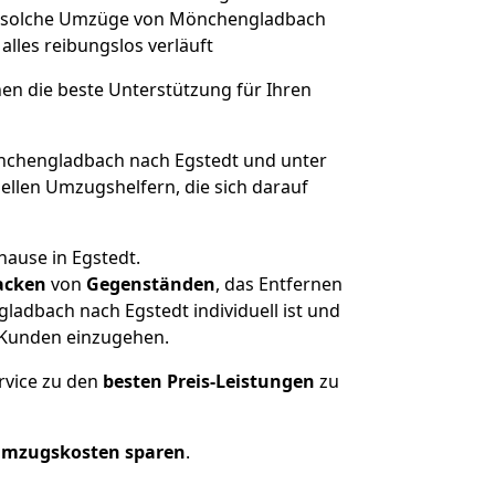
rt, solche Umzüge von Mönchengladbach
 alles reibungslos verläuft
nen die beste Unterstützung für Ihren
chengladbach nach Egstedt und unter
llen Umzugshelfern, die sich darauf
hause in Egstedt.
acken
von
Gegenständen
, das Entfernen
adbach nach Egstedt individuell ist und
r Kunden einzugehen.
rvice zu den
besten Preis-Leistungen
zu
Umzugskosten sparen
.