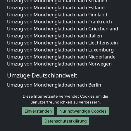
Umzug von Mönchengladbach nach Kroatien
Umzug von Mönchengladbach nach Estland
Umzug von Mönchengladbach nach Finnland
Umzug von Mönchengladbach nach Frankreich
Umzug von Mönchengladbach nach Griechenland
Umzug von Mönchengladbach nach Italien
Umzug von Mönchengladbach nach Liechtenstein
Umzug von Mönchengladbach nach Luxemburg
Umzug von Mönchengladbach nach Niederlande
Umzug von Mönchengladbach nach Norwegen
Umzüge-Deutschlandweit
Umzug von Mönchengladbach nach Berlin
Umzug von Mönchengladbach nach Hamburg
Diese Internetseite verwendet Cookies um die
Umzug von Mönchengladbach nach München
Benutzerfreundlichkeit zu verbessern.
Umzug von Mönchengladbach nach Köln
Einverstanden
Nur notwendige Cookies
Umzug von Mönchengladbach nach Frankfurt am
Main
Datenschutzerklärung
Umzug von Mönchengladbach nach Stuttgart