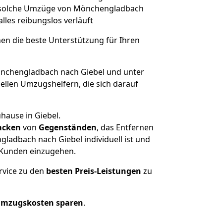
t, solche Umzüge von Mönchengladbach
alles reibungslos verläuft
nen die beste Unterstützung für Ihren
chengladbach nach Giebel und unter
llen Umzugshelfern, die sich darauf
hause in Giebel.
acken
von
Gegenständen
, das Entfernen
adbach nach Giebel individuell ist und
r Kunden einzugehen.
rvice zu den
besten Preis-Leistungen
zu
Umzugskosten sparen
.