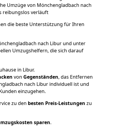
solche Umzüge von Mönchengladbach nach
es reibungslos verläuft
nen die beste Unterstützung für Ihren
nchengladbach nach Libur und unter
llen Umzugshelfern, die sich darauf
uhause in Libur.
acken
von
Gegenständen
, das Entfernen
ladbach nach Libur individuell ist und
r Kunden einzugehen.
rvice zu den
besten Preis-Leistungen
zu
Umzugskosten sparen
.