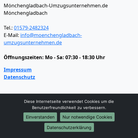
Mönchengladbach-Umzugsunternehmen.de
Mönchengladbach
Tel.:
01579-2482324
E-Mail:
info@moenchengladbach-
umzugsunternehmen.de
Öffnungszeiten:
Mo - Sa: 07:30 - 18:30 Uhr
Impressum
Datenschutz
Umzugsservice
Diese Internetseite verwendet Cookies um die
Benutzerfreundlichkeit zu verbessern.
Umzugsservice
Behördenumzug
Büroumzug
Fernumzug
Firmenumzug
Laborumzug
Einverstanden
Nur notwendige Cookies
Mini Umzug
Praxisumzug
Privatumzug
Datenschutzerklärung
Seniorenumzug
Studentenumzug
Beiladung