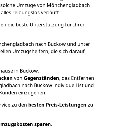
rt, solche Umzüge von Mönchengladbach
 alles reibungslos verläuft
nen die beste Unterstützung für Ihren
chengladbach nach Buckow und unter
llen Umzugshelfern, die sich darauf
uhause in Buckow.
acken
von
Gegenständen
, das Entfernen
ladbach nach Buckow individuell ist und
r Kunden einzugehen.
rvice zu den
besten Preis-Leistungen
zu
Umzugskosten sparen
.