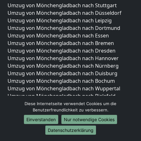
Umzug von Mönchengladbach nach Stuttgart
Umzug von Mönchengladbach nach Düsseldorf
Umzug von Mönchengladbach nach Leipzig
Umzug von Mönchengladbach nach Dortmund
Umzug von Mönchengladbach nach Essen
Umzug von Mönchengladbach nach Bremen
Umzug von Mönchengladbach nach Dresden
Umzug von Mönchengladbach nach Hannover
Umzug von Mönchengladbach nach Nürnberg
Umzug von Mönchengladbach nach Duisburg
Umzug von Mönchengladbach nach Bochum
Umzug von Mönchengladbach nach Wuppertal
Umzug von Mönchengladbach nach Bielefeld
Umzug von Mönchengladbach nach Bonn
Diese Internetseite verwendet Cookies um die
Benutzerfreundlichkeit zu verbessern.
Umzug von Mönchengladbach nach Münster
Einverstanden
Nur notwendige Cookies
Internationale-Umzüge
Datenschutzerklärung
Umzug von Mönchengladbach nach Brasilien