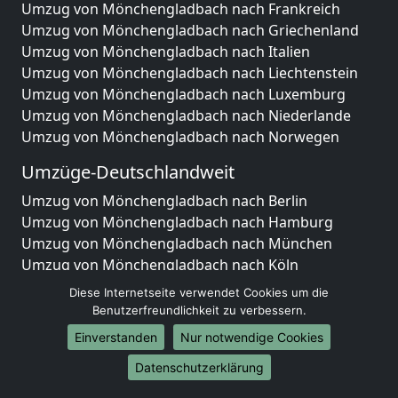
Umzug von Mönchengladbach nach Frankreich
Umzug von Mönchengladbach nach Griechenland
Umzug von Mönchengladbach nach Italien
Umzug von Mönchengladbach nach Liechtenstein
Umzug von Mönchengladbach nach Luxemburg
Umzug von Mönchengladbach nach Niederlande
Umzug von Mönchengladbach nach Norwegen
Umzüge-Deutschlandweit
Umzug von Mönchengladbach nach Berlin
Umzug von Mönchengladbach nach Hamburg
Umzug von Mönchengladbach nach München
Umzug von Mönchengladbach nach Köln
Umzug von Mönchengladbach nach Frankfurt am
Diese Internetseite verwendet Cookies um die
Main
Benutzerfreundlichkeit zu verbessern.
Umzug von Mönchengladbach nach Stuttgart
Einverstanden
Nur notwendige Cookies
Umzug von Mönchengladbach nach Düsseldorf
Datenschutzerklärung
Umzug von Mönchengladbach nach Leipzig
Umzug von Mönchengladbach nach Dortmund