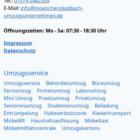
Tel.:
01579-2482324
E-Mail:
info@moenchengladbach-
umzugsunternehmen.de
Öffnungszeiten:
Mo - Sa: 07:30 - 18:30 Uhr
Impressum
Datenschutz
Umzugsservice
Umzugsservice
Behördenumzug
Büroumzug
Fernumzug
Firmenumzug
Laborumzug
Mini Umzug
Praxisumzug
Privatumzug
Seniorenumzug
Studentenumzug
Beiladung
Entrümpelung
Halteverbotszone
Klaviertransport
Möbellift
Haushaltsauflösung
Möbeltaxi
Möbelmitfahrzentrale
Umzugskartons