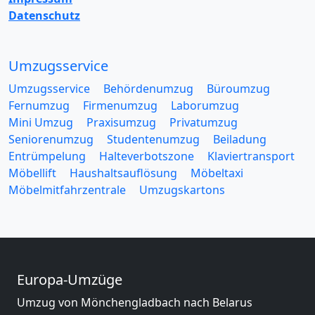
Datenschutz
Umzugsservice
Umzugsservice
Behördenumzug
Büroumzug
Fernumzug
Firmenumzug
Laborumzug
Mini Umzug
Praxisumzug
Privatumzug
Seniorenumzug
Studentenumzug
Beiladung
Entrümpelung
Halteverbotszone
Klaviertransport
Möbellift
Haushaltsauflösung
Möbeltaxi
Möbelmitfahrzentrale
Umzugskartons
Europa-Umzüge
Umzug von Mönchengladbach nach Belarus