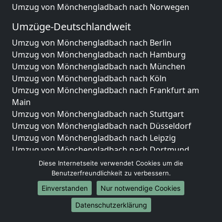
Umzug von Mönchengladbach nach Norwegen
Umzüge-Deutschlandweit
Umzug von Mönchengladbach nach Berlin
Umzug von Mönchengladbach nach Hamburg
Umzug von Mönchengladbach nach München
Umzug von Mönchengladbach nach Köln
Umzug von Mönchengladbach nach Frankfurt am
Main
Umzug von Mönchengladbach nach Stuttgart
Umzug von Mönchengladbach nach Düsseldorf
Umzug von Mönchengladbach nach Leipzig
Umzug von Mönchengladbach nach Dortmund
Umzug von Mönchengladbach nach Essen
Diese Internetseite verwendet Cookies um die
Umzug von Mönchengladbach nach Bremen
Benutzerfreundlichkeit zu verbessern.
Umzug von Mönchengladbach nach Dresden
Einverstanden
Nur notwendige Cookies
Umzug von Mönchengladbach nach Hannover
Datenschutzerklärung
Umzug von Mönchengladbach nach Nürnberg
Umzug von Mönchengladbach nach Duisburg