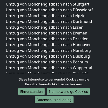
Umzug von Mönchengladbach nach Stuttgart
Umzug von Mönchengladbach nach Düsseldorf
Umzug von Mönchengladbach nach Leipzig
Umzug von Mönchengladbach nach Dortmund
Umzug von Mönchengladbach nach Essen
Umzug von Mönchengladbach nach Bremen
Umzug von Mönchengladbach nach Dresden
Umzug von Mönchengladbach nach Hannover
Umzug von Mönchengladbach nach Nürnberg
Umzug von Mönchengladbach nach Duisburg
Umzug von Mönchengladbach nach Bochum
Umzug von Mönchengladbach nach Wuppertal
Umzug von Mönchengladbach nach Bielefeld
Umzug von Mönchengladbach nach Bonn
Diese Internetseite verwendet Cookies um die
Benutzerfreundlichkeit zu verbessern.
Umzug von Mönchengladbach nach Münster
Einverstanden
Nur notwendige Cookies
Internationale-Umzüge
Datenschutzerklärung
Umzug von Mönchengladbach nach Brasilien