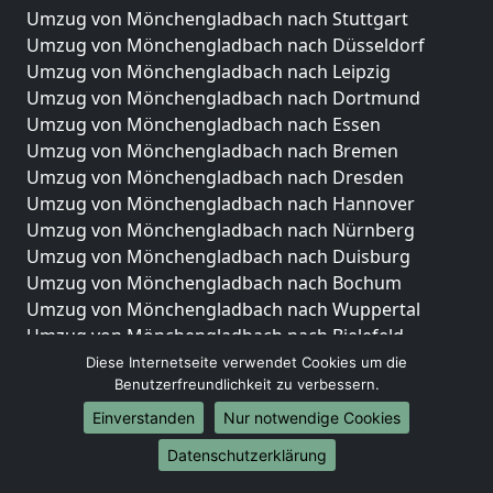
Umzug von Mönchengladbach nach Stuttgart
Umzug von Mönchengladbach nach Düsseldorf
Umzug von Mönchengladbach nach Leipzig
Umzug von Mönchengladbach nach Dortmund
Umzug von Mönchengladbach nach Essen
Umzug von Mönchengladbach nach Bremen
Umzug von Mönchengladbach nach Dresden
Umzug von Mönchengladbach nach Hannover
Umzug von Mönchengladbach nach Nürnberg
Umzug von Mönchengladbach nach Duisburg
Umzug von Mönchengladbach nach Bochum
Umzug von Mönchengladbach nach Wuppertal
Umzug von Mönchengladbach nach Bielefeld
Umzug von Mönchengladbach nach Bonn
Diese Internetseite verwendet Cookies um die
Benutzerfreundlichkeit zu verbessern.
Umzug von Mönchengladbach nach Münster
Einverstanden
Nur notwendige Cookies
Internationale-Umzüge
Datenschutzerklärung
Umzug von Mönchengladbach nach Brasilien