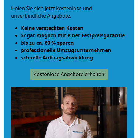
Holen Sie sich jetzt kostenlose und
unverbindliche Angebote.
Keine versteckten Kosten
Sogar möglich mit einer Festpreisgarantie
bis zu ca. 60 % sparen
professionelle Umzugsunternehmen
schnelle Auftragsabwicklung
Kostenlose Angebote erhalten