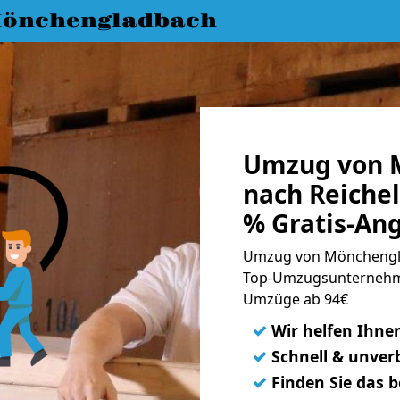
önchengladbach
Umzug von 
nach Reichel
% Gratis-An
Umzug von Mönchenglad
Top-Umzugsunternehme
Umzüge ab 94€
✓
Wir helfen Ihne
✓
Schnell & unverb
✓
Finden Sie das 