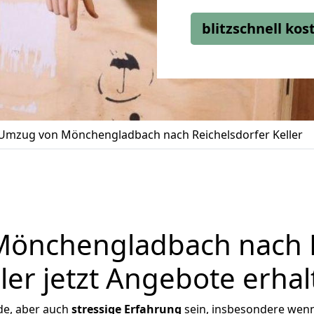
blitzschnell ko
Umzug von Mönchengladbach nach Reichelsdorfer Keller
önchengladbach nach R
ler jetzt Angebote erha
de, aber auch
stressige
Erfahrung
sein, insbesondere wen