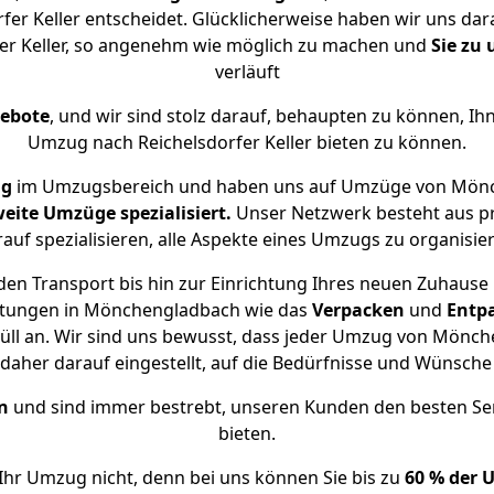
r Keller entscheidet. Glücklicherweise haben wir uns dara
r Keller, so angenehm wie möglich zu machen und
Sie zu
verläuft
gebote
, und wir sind stolz darauf, behaupten zu können, Ih
Umzug nach Reichelsdorfer Keller bieten zu können.
ng
im Umzugsbereich und haben uns auf Umzüge von Mönch
eite Umzüge spezialisiert.
Unser Netzwerk besteht aus pr
auf spezialisieren, alle Aspekte eines Umzugs zu organisie
en Transport bis hin zur Einrichtung Ihres neuen Zuhause in
istungen in Mönchengladbach wie das
Verpacken
und
Entp
ll an. Wir sind uns bewusst, dass jeder Umzug von Mönche
s daher darauf eingestellt, auf die Bedürfnisse und Wünsc
n
und sind immer bestrebt, unseren Kunden den besten Se
bieten.
Ihr Umzug nicht, denn bei uns können Sie bis zu
60 % der 