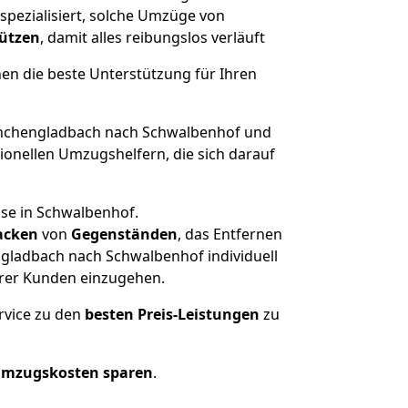
pezialisiert, solche Umzüge von
tützen
, damit alles reibungslos verläuft
nen die beste Unterstützung für Ihren
chengladbach nach Schwalbenhof und
onellen Umzugshelfern, die sich darauf
use in Schwalbenhof.
acken
von
Gegenständen
, das Entfernen
gladbach nach Schwalbenhof individuell
erer Kunden einzugehen.
rvice zu den
besten Preis-Leistungen
zu
Umzugskosten sparen
.